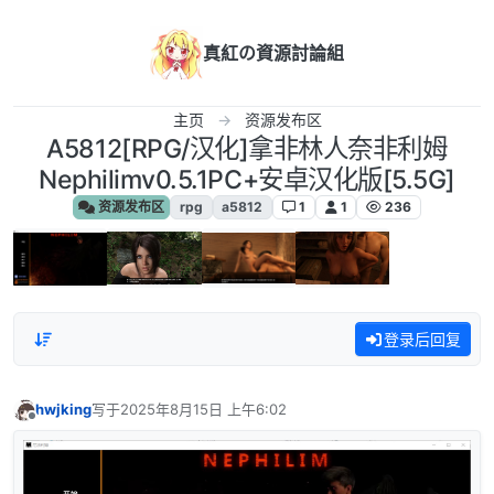
跳转至内容
真紅の資源討論組
主页
资源发布区
A5812[RPG/汉化]拿非林人奈非利姆
Nephilimv0.5.1PC+安卓汉化版[5.5G]
资源发布区
rpg
a5812
1
1
236
登录后回复
hwjking
写于
2025年8月15日 上午6:02
最后由 编辑
离线