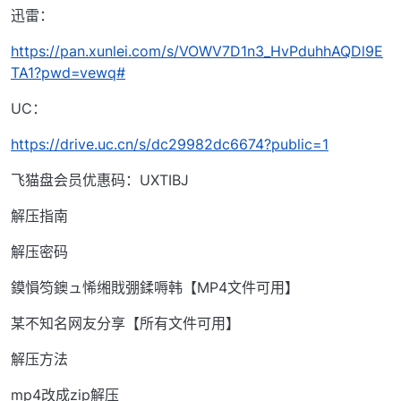
迅雷：
https://pan.xunlei.com/s/VOWV7D1n3_HvPduhhAQDl9E
TA1?pwd=vewq#
UC：
https://drive.uc.cn/s/dc29982dc6674?public=1
飞猫盘会员优惠码：UXTIBJ
解压指南
解压密码
鏌愪笉鐭ュ悕缃戝弸鍒嗕韩【MP4文件可用】
某不知名网友分享【所有文件可用】
解压方法
mp4改成zip解压