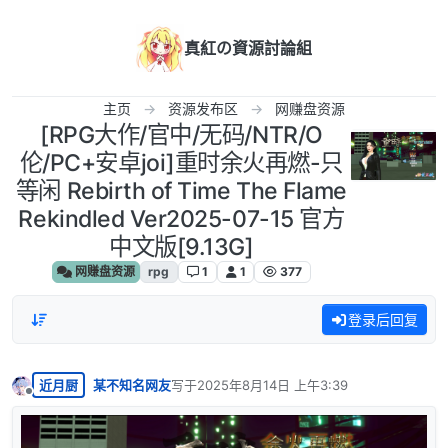
跳转至内容
真紅の資源討論組
主页
资源发布区
网赚盘资源
[RPG大作/官中/无码/NTR/O
伦/PC+安卓joi]重时余火再燃-只
等闲 Rebirth of Time The Flame
Rekindled Ver2025-07-15 官方
中文版[9.13G]
网赚盘资源
rpg
1
1
377
登录后回复
近月厨
某不知名网友
写于
2025年8月14日 上午3:39
最后由 编辑
离线