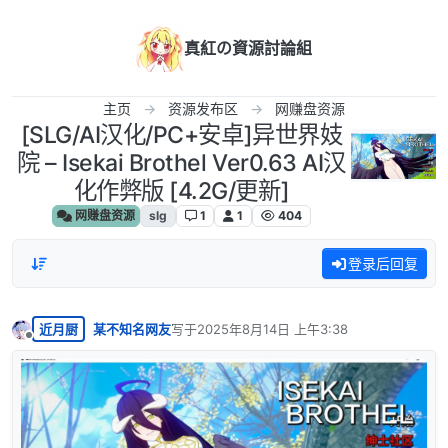
跳转至内容
真紅の資源討論組
主页
资源发布区
网赚盘资源
[SLG/AI汉化/PC+安卓]异世界妓
院 – Isekai Brothel Ver0.63 AI汉
化作弊版 [4.2G/更新]
网赚盘资源
slg
1
1
404
登录后回复
近月厨
某不知名网友
写于
2025年8月14日 上午3:38
最后由 编辑
离线