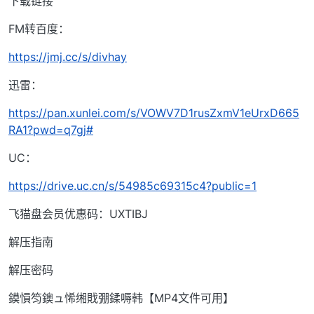
下载链接
FM转百度：
https://jmj.cc/s/divhay
迅雷：
https://pan.xunlei.com/s/VOWV7D1rusZxmV1eUrxD665
RA1?pwd=q7gj#
UC：
https://drive.uc.cn/s/54985c69315c4?public=1
飞猫盘会员优惠码：UXTIBJ
解压指南
解压密码
鏌愪笉鐭ュ悕缃戝弸鍒嗕韩【MP4文件可用】