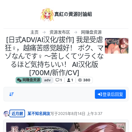
跳转至内容
真紅の資源討論組
主页
资源发布区
网赚盘资源
[日式ADV/AI汉化/拔作] 我是受虐
狂♀，越痛苦感觉越好！ ボク、マ
ゾなんです♀ ～苦しくてツラくな
るほど気持ちいい！ AI汉化版
[700M/新作/CV]
网赚盘资源
adv
1
1
380
登录后回复
近月厨
某不知名网友
写于
2025年8月14日 上午3:37
最后由 编辑
离线