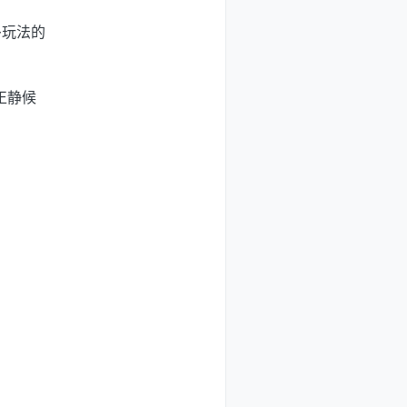
多玩法的
。
景正静候