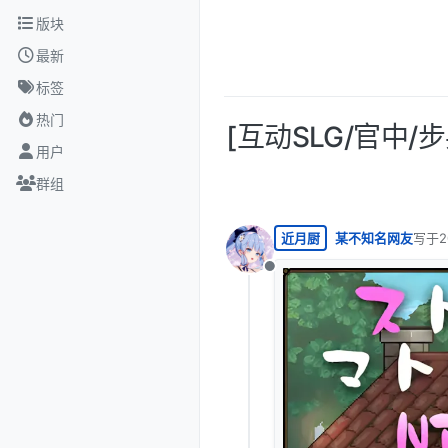
跳转至内容
版块
最新
标签
热门
[互动SLG/官中/
用户
群组
近月厨
某不知名网友
写于
2
最后由
离线