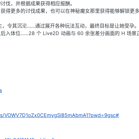
物讨伐，并根据成果获得相应报酬。
，获得更多的讨伐成果，也可以在神秘魔女那里获得能够解锁更
主，令其沉沦……通过展开各种玩法互动，最终目标是让她受孕
体位……28 个 Live2D 动画与 60 余张差分画面的 H 场
a
com/s/VOWV7D1oZx0CEmygSI85mAbmA1?pwd=9gsc#