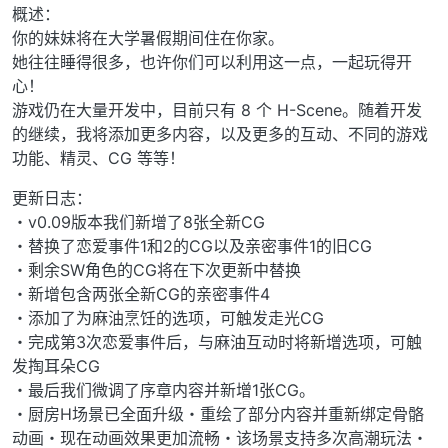
概述：
你的妹妹将在大学暑假期间住在你家。
她往往睡得很多，也许你们可以利用这一点，一起玩得开
心！
游戏仍在大量开发中，目前只有 8 个 H-Scene。随着开发
的继续，我将添加更多内容，以及更多的互动、不同的游戏
功能、精灵、CG 等等！
更新日志：
・v0.09版本我们新增了8张全新CG
・替换了恋爱事件1和2的CG以及亲密事件1的旧CG
・剩余SW角色的CG将在下次更新中替换
・新增包含两张全新CG的亲密事件4
・添加了为麻油烹饪的选项，可触发走光CG
・完成第3次恋爱事件后，与麻油互动时将新增选项，可触
发掏耳朵CG
・最后我们微调了序章内容并新增1张CG。
・厨房H场景已全面升级・重绘了部分内容并重新绑定骨骼
动画・现在动画效果更加流畅・该场景支持多次高潮玩法・