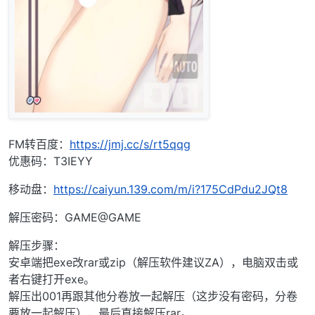
FM转百度：
https://jmj.cc/s/rt5qqg
优惠码：T3IEYY
移动盘：
https://caiyun.139.com/m/i?175CdPdu2JQt8
解压密码：GAME@GAME
解压步骤：
安卓端把exe改rar或zip（解压软件建议ZA），电脑双击或
者右键打开exe。
解压出001再跟其他分卷放一起解压（这步没有密码，分卷
要放一起解压），最后直接解压rar。