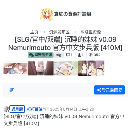
跳转至内容
真紅の資源討論組
主页
资源发布区
网赚盘资源
[SLG/官中/双端] 沉睡的妹妹 v0.09
Nemurimouto 官方中文步兵版 [410M]
网赚盘资源
slg
1
1
352
登录后回复
近月厨
打打酱油
写于
2025年8月14日 上午2:29
最后由 编辑
离线
[SLG/官中/双端] 沉睡的妹妹 v0.09 Nemurimouto 官方中
文步兵版 [410M]