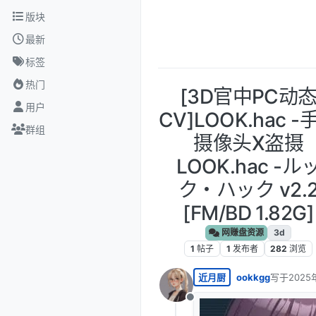
跳转至内容
版块
最新
标签
热门
[3D官中PC动
用户
CV]LOOK.hac -
群组
摄像头X盗摄
LOOK.hac -ル
ク・ハック v2.
[FM/BD 1.82G]
网赚盘资源
3d
1
帖子
1
发布者
282
浏览
近月厨
ookkgg
写于
2025
最后由 编
离线