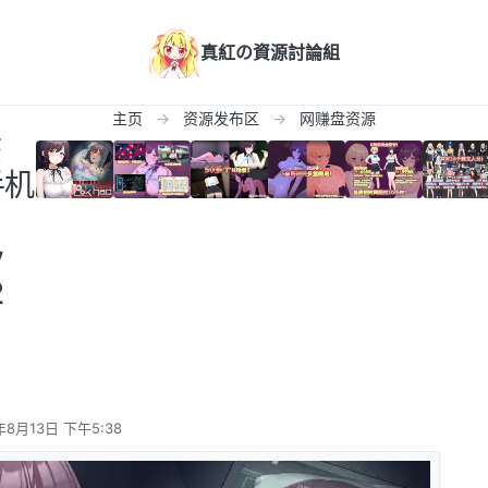
真紅の資源討論組
主页
资源发布区
网赚盘资源
态
手机
ッ
2
年8月13日 下午5:38
辑