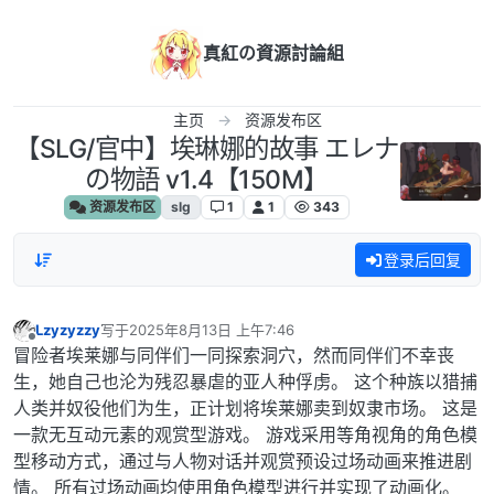
跳转至内容
真紅の資源討論組
主页
资源发布区
【SLG/官中】埃琳娜的故事 エレナ
の物語 v1.4【150M】
资源发布区
slg
1
1
343
登录后回复
Lzyzyzzy
写于
2025年8月13日 上午7:46
最后由 编辑
离线
冒险者埃莱娜与同伴们一同探索洞穴，然而同伴们不幸丧
生，她自己也沦为残忍暴虐的亚人种俘虏。 这个种族以猎捕
人类并奴役他们为生，正计划将埃莱娜卖到奴隶市场。 这是
一款无互动元素的观赏型游戏。 游戏采用等角视角的角色模
型移动方式，通过与人物对话并观赏预设过场动画来推进剧
情。 所有过场动画均使用角色模型进行并实现了动画化。