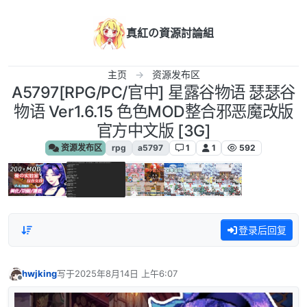
跳转至内容
真紅の資源討論組
主页
资源发布区
A5797[RPG/PC/官中] 星露谷物语 瑟瑟谷
物语 Ver1.6.15 色色MOD整合邪恶魔改版
官方中文版 [3G]
资源发布区
rpg
a5797
1
1
592
登录后回复
hwjking
写于
2025年8月14日 上午6:07
最后由 编辑
离线