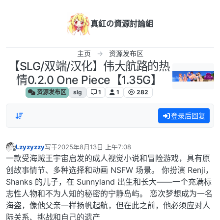
跳转至内容
真紅の資源討論組
主页
资源发布区
【SLG/双端/汉化】伟大航路的热
情0.2.0 One Piece【1.35G】
资源发布区
slg
1
1
282
登录后回复
Lzyzyzzy
写于
2025年8月13日 上午7:08
最后由 编辑
离线
一款受海贼王宇宙启发的成人视觉小说和冒险游戏，具有原
创故事情节、多种选择和动画 NSFW 场景。 你扮演 Renji，
Shanks 的儿子，在 Sunnyland 出生和长大——一个充满标
志性人物和不为人知的秘密的宁静岛屿。 恋次梦想成为一名
海盗，像他父亲一样扬帆起航，但在此之前，他必须应对人
际关系、挑战和自己的遗产