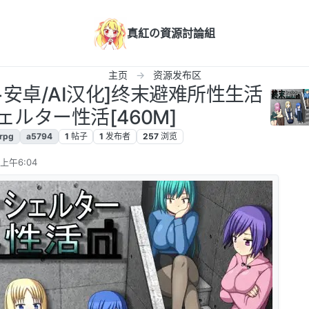
真紅の資源討論組
主页
资源发布区
PC+安卓/AI汉化]终末避难所性生活
ェルター性活[460M]
rpg
a5794
1
帖子
1
发布者
257
浏览
 上午6:04