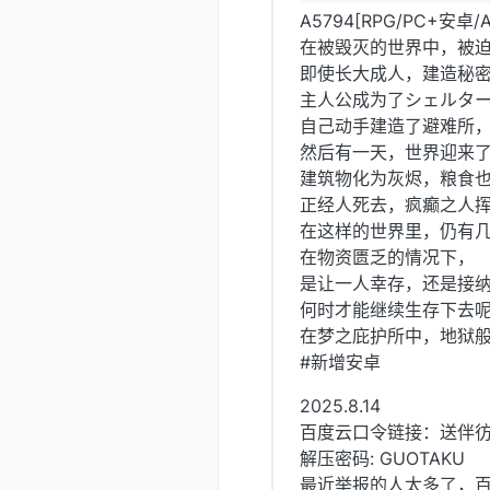
A5794[RPG/PC+安
在被毁灭的世界中，被
即使长大成人，建造秘
主人公成为了シェルタ
自己动手建造了避难所
然后有一天，世界迎来
建筑物化为灰烬，粮食
正经人死去，疯癫之人
在这样的世界里，仍有
在物资匮乏的情况下，
是让一人幸存，还是接
何时才能继续生存下去
在梦之庇护所中，地狱
#新增安卓
2025.8.14
百度云口令链接：送伴
解压密码: GUOTAKU
最近举报的人太多了，百