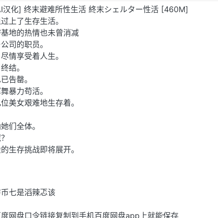
卓/AI汉化] 终末避难所性生活 終末シェルター性活 [460M]
迫过上了生存生活。
密基地的热情也未曾消减
ー公司的职员。
，尽情享受着人生。
了终结。
也已告罄。
挥舞暴力苟活。
几位美女艰难地生存着。
纳她们全体。
呢？
般的生存挑战即将展开。
彷币七是滔辣忑该
度网盘口令链接复制到手机百度网盘app上就能保存