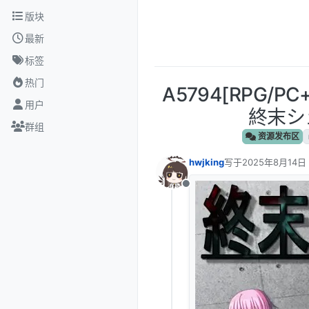
跳转至内容
版块
最新
标签
热门
A5794[RPG/
用户
終末シ
群组
资源发布区
hwjking
写于
2025年8月14日
最后由 编辑
离线