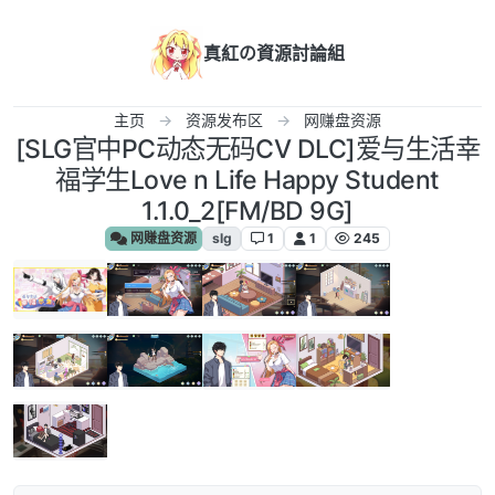
跳转至内容
真紅の資源討論組
主页
资源发布区
网赚盘资源
[SLG官中PC动态无码CV DLC]爱与生活幸
福学生Love n Life Happy Student
1.1.0_2[FM/BD 9G]
网赚盘资源
slg
1
1
245