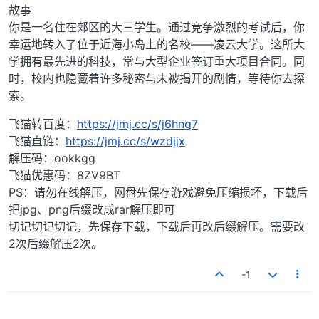
故事
你是一名住在郊区的大三学生。通过竞争激烈的考试后，你
幸运地转入了位于近海小岛上的名校——凌云大学。这所大
学拥有最先进的科技，常与大型企业签订重大项目合同。同
时，校内也隐藏着许多秘密与未被揭开的剧情，等待你去探
索。
飞猫转百度：
https://jmj.cc/s/j6hnq7
飞猫直链：
https://jmj.cc/s/wzdjjx
解压码：ookkgg
飞猫优惠码：8ZV9BT
PS：请勿在线解压，网盘先保存游戏避免压缩损坏，下载后
把jpg、png后缀改成rar解压即可
切记切记切记，先保存下载，下载后再改后缀解压。需要改
2次后缀解压2次。
-1