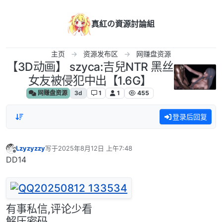
跳转至内容
真紅の資源討論組
主页
资源发布区
网赚盘资源
【3D动画】 szyca:吉兒NTR 黑丝
女友被侵犯中出【1.6G】
网赚盘资源
3d
1
1
455
登录后回复
Lzyzyzzy
写于
2025年8月12日 上午7:48
最后由 编辑
离线
DD14
有事私信,评论少看
解压密码