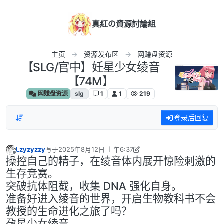
跳转至内容
真紅の資源討論組
主页
资源发布区
网赚盘资源
【SLG/官中】妊星少女绫音
【74M】
网赚盘资源
slg
1
1
219
登录后回复
Lzyzyzzy
写于
2025年8月12日 上午6:37
最后由 Lzyzyzzy 编辑
2025年8月12日 上午2:45
离线
操控自己的精子，在绫音体内展开惊险刺激的
生存竞赛。
突破抗体阻截，收集 DNA 强化自身。
准备好进入绫音的世界，开启生物教科书不会
教授的生命进化之旅了吗？
孕星少女绫音