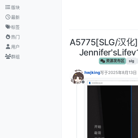
跳转至内容
版块
最新
标签
热门
A5775[SLG/
用户
Jennifer'sLi
群组
资源发布区
slg
hwjking
写于
2025年8月13日
最后由 编辑
离线