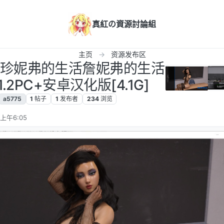
真紅の資源討論組
主页
资源发布区
汉化]珍妮弗的生活詹妮弗的生活
fev1.2PC+安卓汉化版[4.1G]
a5775
1
帖子
1
发布者
234
浏览
 上午6:05