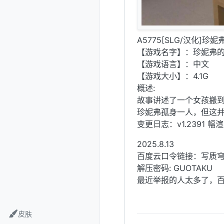
A5775[SLG/汉化]珍妮弗
【游戏名字】：珍妮弗的生活 詹
【游戏语言】：中文
【游戏大小】：4.1G
概述:
故事讲述了一个女孩搬
珍妮弗孤身一人，但这
变更日志：v1.2391 幅
2025.8.13
百度云口令链接：写质
解压密码: GUOTAKU
最近举报的人太多了，百
皮肤