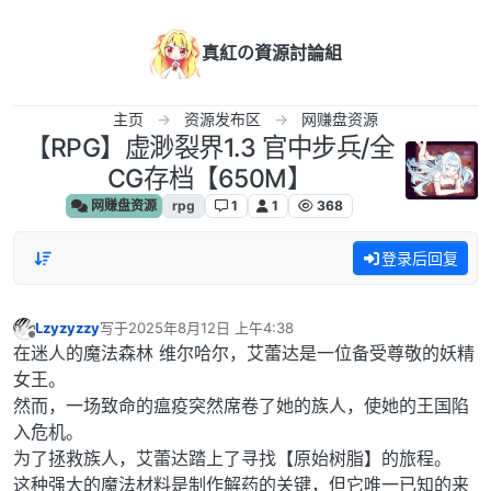
跳转至内容
真紅の資源討論組
主页
资源发布区
网赚盘资源
【RPG】虚渺裂界1.3 官中步兵/全
CG存档【650M】
网赚盘资源
rpg
1
1
368
登录后回复
Lzyzyzzy
写于
2025年8月12日 上午4:38
最后由 编辑
离线
在迷人的魔法森林 维尔哈尔，艾蕾达是一位备受尊敬的妖精
女王。
然而，一场致命的瘟疫突然席卷了她的族人，使她的王国陷
入危机。
为了拯救族人，艾蕾达踏上了寻找【原始树脂】的旅程。
这种强大的魔法材料是制作解药的关键，但它唯一已知的来