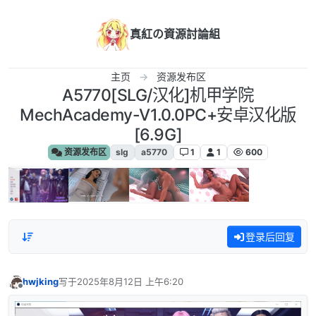
跳转至内容
真紅の資源討論組
主页
资源发布区
A5770[SLG/汉化]机甲学院
MechAcademy-V1.0.0PC+安卓汉化版
[6.9G]
资源发布区
slg
a5770
1
1
600
登录后回复
hwjking
写于
2025年8月12日 上午6:20
最后由 编辑
离线