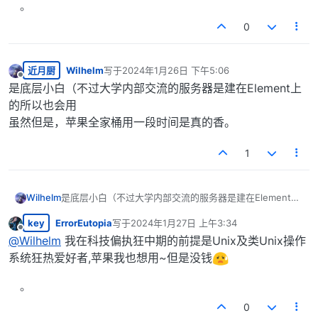
0
近月厨
Wilhelm
写于
2024年1月26日 下午5:06
最后由 编辑
离线
是底层小白（不过大学内部交流的服务器是建在Element上
的所以也会用
虽然但是，苹果全家桶用一段时间是真的香。
1
Wilhelm
是底层小白（不过大学内部交流的服务器是建在Element上
的所以也会用
key
ErrorEutopia
写于
2024年1月27日 上午3:34
虽然但是，苹果全家桶用一段时间是真的香。
最后由 编辑
离线
@
Wilhelm
我在科技偏执狂中期的前提是Unix及类Unix操作
系统狂热爱好者,苹果我也想用~但是没钱
0