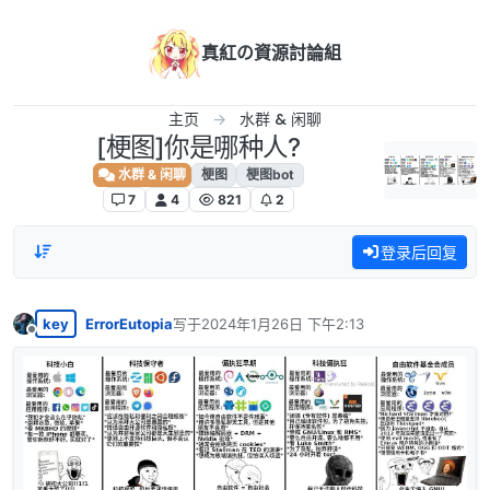
跳转至内容
真紅の資源討論組
主页
水群 & 闲聊
[梗图]你是哪种人?
水群 & 闲聊
梗图
梗图bot
7
4
821
2
登录后回复
key
ErrorEutopia
写于
2024年1月26日 下午2:13
最后由 编辑
离线