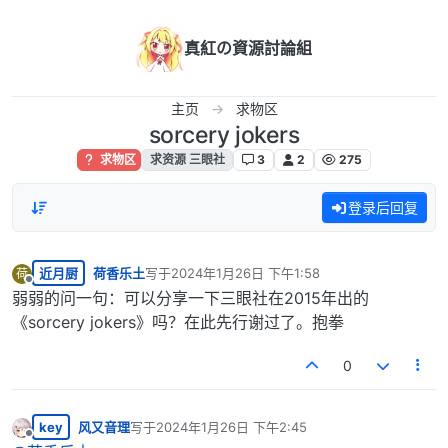
跳转至内容
真紅の資源討論組
主页
求物区
sorcery jokers
求物区
求资源 三眼社
3
2
275
登录后回复
近月厨
荷香乐土
写于
2024年1月26日 下午1:58
荷
最后由 编辑
离线
弱弱的问一句：可以分享一下三眼社在2015年出的
《sorcery jokers》吗？在此先行谢过了。抱拳
0
key
风又音理
写于
2024年1月26日 下午2:45
最后由 编辑
离线