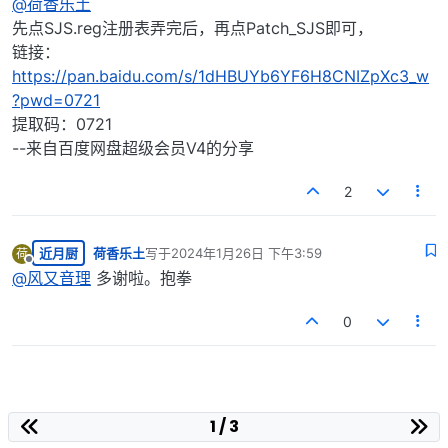
@
荷香乐土
先点SJS.reg注册表弄完后，再点Patch_SJS即可，
链接：
https://pan.baidu.com/s/1dHBUYb6YF6H8CNIZpXc3_w
?pwd=0721
提取码：0721
--来自百度网盘超级会员V4的分享
2
近月厨
荷香乐土
写于
2024年1月26日 下午3:59
荷
最后由 编辑
离线
@
风又音理
多谢啦。抱拳
0
1 / 3