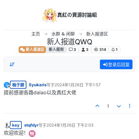
跳转至内容
真紅の資源討論組
主页
水群 & 闲聊
新人报道区
新人报道QWQ
新人报道区
新人报到
3
3
314
1
登录后回复
柚子厨
Syukaris
写于
2024年1月26日 下午1:57
S
最后由 编辑
离线
提前感谢各路dalao以及真红大佬
1
key
stqfdyr
写于
2024年1月26日 下午2:03
最后由 编辑
离线
欢迎欢迎！