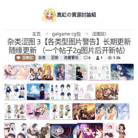
跳转至内容
真紅の資源討論組
主页
galgame cg包
涩图区!
杂类涩图 3【各类型图片警告】长期更新
随缘更新 （一个帖子2g图片后开新帖）
涩图区!
杂类
涩图
流量警告
6
1
1.3k