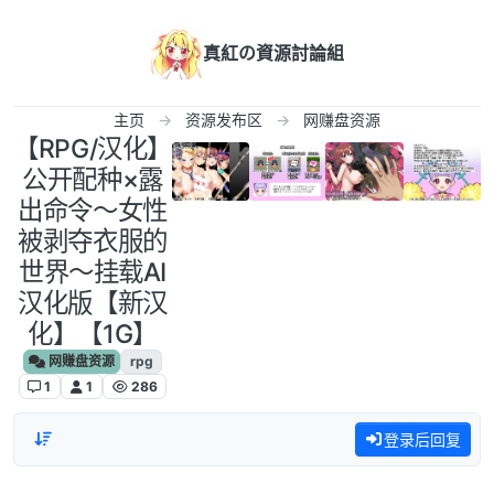
跳转至内容
真紅の資源討論組
主页
资源发布区
网赚盘资源
【RPG/汉化】
公开配种×露
出命令～女性
被剥夺衣服的
世界～挂载AI
汉化版【新汉
化】【1G】
网赚盘资源
rpg
1
1
286
登录后回复