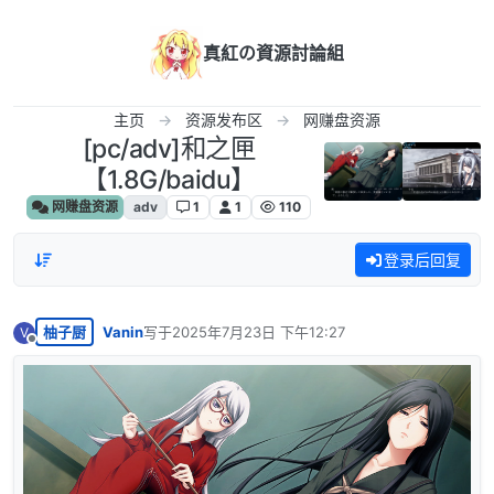
跳转至内容
真紅の資源討論組
主页
资源发布区
网赚盘资源
[pc/adv]和之匣
【1.8G/baidu】
网赚盘资源
adv
1
1
110
登录后回复
柚子厨
Vanin
写于
2025年7月23日 下午12:27
V
最后由 编辑
离线