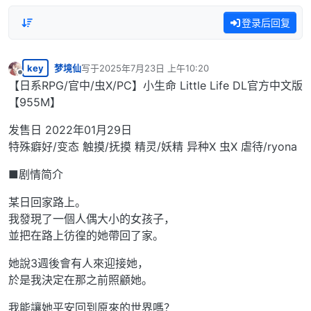
登录后回复
key
梦境仙
写于
2025年7月23日 上午10:20
最后由 编辑
离线
【日系RPG/官中/虫X/PC】小生命 Little Life DL官方中文版
【955M】
发售日 2022年01月29日
特殊癖好/变态 触摸/抚摸 精灵/妖精 异种X 虫X 虐待/ryona
■剧情简介
某日回家路上。
我發現了一個人偶大小的女孩子，
並把在路上彷徨的她帶回了家。
她說3週後會有人來迎接她，
於是我決定在那之前照顧她。
我能讓她平安回到原來的世界嗎？