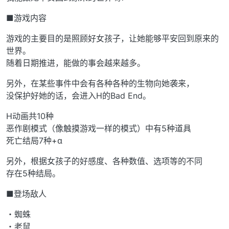
■游戏内容
游戏的主要目的是照顾好女孩子，让她能够平安回到原来的
世界。
随着日期推进，能做的事会越来越多。
另外，在某些事件中会有各种各种的生物向她袭来，
没保护好她的话，会进入H的Bad End。
H动画共10种
恶作剧模式（像触摸游戏一样的模式）中有5种道具
死亡结局7种+α
另外，根据女孩子的好感度、各种数值、选项等的不同
存在5种结局。
■登场敌人
・蜘蛛
・老鼠