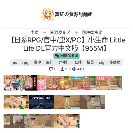
跳转至内容
真紅の資源討論組
主页
资源发布区
网赚盘资源
【日系RPG/官中/虫X/PC】小生命 Little
Life DL官方中文版【955M】
网赚盘资源
pc
rpg
官中
虫奸
异种奸
妖精
精灵
slg
多结局
1
1
410