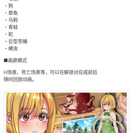
・狗
・章鱼
・乌鸦
・青蛙
・蛇
・巨型苍蝇
・螨虫
■画廊模式
H场景、死亡场景等，可以在解锁对应成就后
随时回放动画。