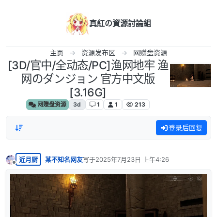
跳转至内容
真紅の資源討論組
主页
资源发布区
网赚盘资源
[3D/官中/全动态/PC]渔网地牢 渔
网のダンジョン 官方中文版
[3.16G]
网赚盘资源
3d
1
1
213
登录后回复
近月厨
某不知名网友
写于
2025年7月23日 上午4:26
最后由 编辑
离线