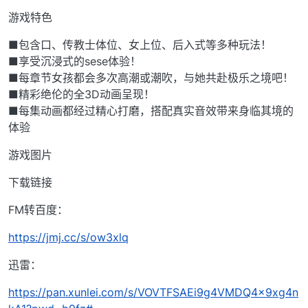
游戏特色
■包含口、传教士体位、女上位、后入式等多种玩法！
■享受沉浸式的sese体验！
■每章节女孩都会多次高潮或潮吹，与她共赴极乐之境吧！
■精彩绝伦的全3D动画呈现！
■每集动画都经过精心打磨，搭配真实音效带来身临其境的
体验
游戏图片
下载链接
FM转百度：
https://jmj.cc/s/ow3xlq
迅雷：
https://pan.xunlei.com/s/VOVTFSAEi9g4VMDQ4x9xg4n