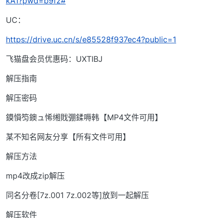
kA1?pwd=b9fz#
UC：
https://drive.uc.cn/s/e85528f937ec4?public=1
飞猫盘会员优惠码：UXTIBJ
解压指南
解压密码
鏌愪笉鐭ュ悕缃戝弸鍒嗕韩【MP4文件可用】
某不知名网友分享【所有文件可用】
解压方法
mp4改成zip解压
同名分卷[7z.001 7z.002等]放到一起解压
解压软件