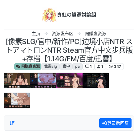
跳转至内容
真紅の資源討論組
主页
资源发布区
网赚盘资源
[像素SLG/官中/新作/PC]边境小店NTR ス
トアマトロンNTR Steam官方中文步兵版
+存档【1.14G/FM/百度/迅雷】
网赚盘资源
像素slg
官中
pc
1
1
347
登录后回复