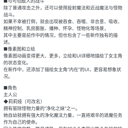
■与可怕敌人的战斗
除了普通攻击之外，还可以使用投射魔法和近战魔法与怪物
战斗。
如果不幸被打倒，就会出现被吞食、吞噬、非合意、吸收、
精神控制、乳房膨胀、播种、怀孕、怪物化等场景，
其中主要是前作中的情况，但也包含了一些新作独有的描
述。
■像素图和立绘
像素图动画变得更大、更多，立绘和UI详细地描绘了女主角
的状态变化。
在新作中，还添加了描绘女主角“内在”的UI，更容易想象状
况。
■角色
主人公
◆莉莉娅（可改名）
拥有驱除怪物力量的“净化之妹”之一。
她自幼就拥有强大的净化魔法力量，一直将艰辛的退魔任务
作为自己的使命。