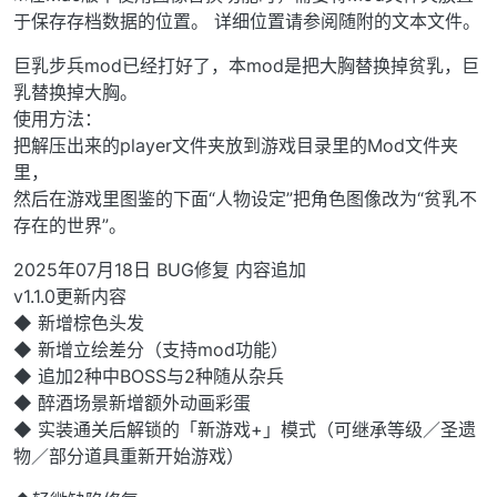
于保存存档数据的位置。 详细位置请参阅随附的文本文件。
巨乳步兵mod已经打好了，本mod是把大胸替换掉贫乳，巨
乳替换掉大胸。
使用方法：
把解压出来的player文件夹放到游戏目录里的Mod文件夹
里，
然后在游戏里图鉴的下面“人物设定”把角色图像改为“贫乳不
存在的世界”。
2025年07月18日 BUG修复 内容追加
v1.1.0更新内容
◆ 新增棕色头发
◆ 新增立绘差分（支持mod功能）
◆ 追加2种中BOSS与2种随从杂兵
◆ 醉酒场景新增额外动画彩蛋
◆ 实装通关后解锁的「新游戏+」模式（可继承等级／圣遗
物／部分道具重新开始游戏）