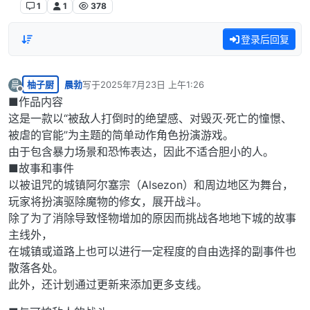
1
1
378
登录后回复
柚子厨
晨勃
写于
2025年7月23日 上午1:26
晨
最后由 编辑
离线
■作品内容
这是一款以“被敌人打倒时的绝望感、对毁灭·死亡的憧憬、
被虐的官能”为主题的简单动作角色扮演游戏。
由于包含暴力场景和恐怖表达，因此不适合胆小的人。
■故事和事件
以被诅咒的城镇阿尔塞宗（Alsezon）和周边地区为舞台，
玩家将扮演驱除魔物的修女，展开战斗。
除了为了消除导致怪物增加的原因而挑战各地地下城的故事
主线外，
在城镇或道路上也可以进行一定程度的自由选择的副事件也
散落各处。
此外，还计划通过更新来添加更多支线。