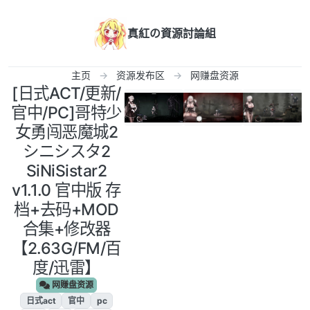
跳转至内容
真紅の資源討論組
主页
资源发布区
网赚盘资源
[日式ACT/更新/
官中/PC]哥特少
女勇闯恶魔城2
シニシスタ2
SiNiSistar2
v1.1.0 官中版 存
档+去码+MOD
合集+修改器
【2.63G/FM/百
度/迅雷】
网赚盘资源
日式act
官中
pc