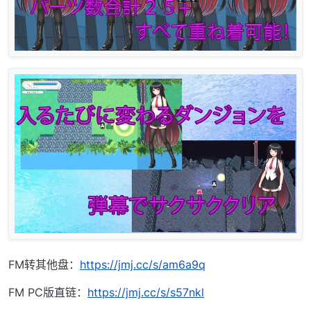
FM转其他盘：
https://jmj.cc/s/am6a9q
FM PC版直链：
https://jmj.cc/s/s57nkl