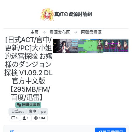
跳转至内容
真紅の資源討論組
主页
资源发布区
网赚盘资源
[日式ACT/官中/
更新/PC]大小姐
的迷宫探险 お嬢
様のダンジョン
探検 V1.09.2 DL
官方中文版
【295MB/FM/
百度/迅雷】
网赚盘资源
日式act
官中
pc
1
1
184