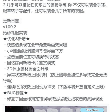
2.几乎可以搭配任何东西的装扮系统 你 不仅可以装备手铐、
眼罩转子等配件，还可以装备几乎所有的衣服。
更新日志：
v1.09.2
婚纱礼服实装
★优化&新增★
・快感值条现在会带渐变动画效果啦
・小地图层级调整到背包界面下方
・点击当前位置可切换待机状态
・回忆房间新增卡片鉴赏模式
・3D体服装材质全面升级
・异常状态新增上限机制（防止媚毒叠加过多导致完全无法
行动）
・连续绝顶次数上限设为10次（下版本将开放自定义上限）
★BUG修复★
・修复了因坐标判定错误导致远程被近战攻击的灵异现象