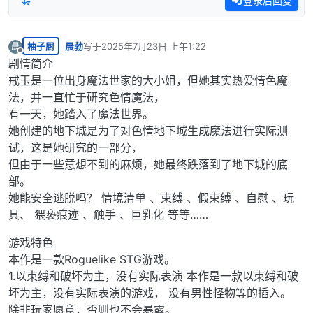
登录后回复
柚子厨
晨勃
写于
2025年7月23日 上午1:22
晨
最后由 编辑
离线
剧情简介
戒玉是一位出身魔法世家的大小姐，但她其实热爱情色魔
法，并一直忙于研究色情魔法，
有一天，她踏入了魔法世界。
她创建的地下城是为了对色情地下城生成魔法进行实际测
试，这是她研究的一部分，
但由于一些意想不到的麻烦，她最终跌落到了地下城的底
部。
她能安全逃脱吗？ 情境清单 、束缚 、假束缚 、自慰 、玩
具、 猥亵痕迹 、触手 、巨乳化 等等……
游戏特色
本作是一款Roguelike STG游戏。
1.以束缚和破坏为主，没有实际表演 本作是一款以束缚和破
坏为主，没有实际表演的游戏， 没有男性怪物等的插入。
除非玩家愿意，否则也不会暴露。