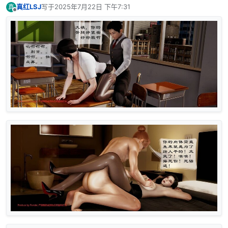
真红LSJ
写于
2025年7月22日 下午7:31
真
最后由 编辑
离线