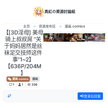
跳转至内容
真紅の資源討論組
主页
资源发布区
漫画 comics
【[3D淫母] 美母
骑上叔叔屌 “关
于妈妈居然是丝
袜足交技师这件
事”1~2】
【636P/204M
】
漫画 comics
漫画
1
1
336
登录后回复