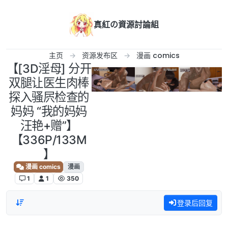
跳转至内容
真紅の資源討論組
主页
资源发布区
漫画 comics
【[3D淫母] 分开
双腿让医生肉棒
探入骚屄检查的
妈妈 “我的妈妈
汪艳+赠”】
【336P/133M
】
漫画 comics
漫画
1
1
350
登录后回复