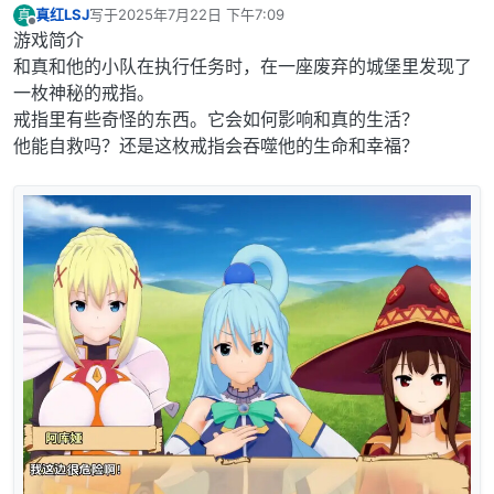
真红LSJ
写于
2025年7月22日 下午7:09
真
最后由 编辑
离线
游戏简介
和真和他的小队在执行任务时，在一座废弃的城堡里发现了
一枚神秘的戒指。
戒指里有些奇怪的东西。它会如何影响和真的生活？
他能自救吗？还是这枚戒指会吞噬他的生命和幸福？