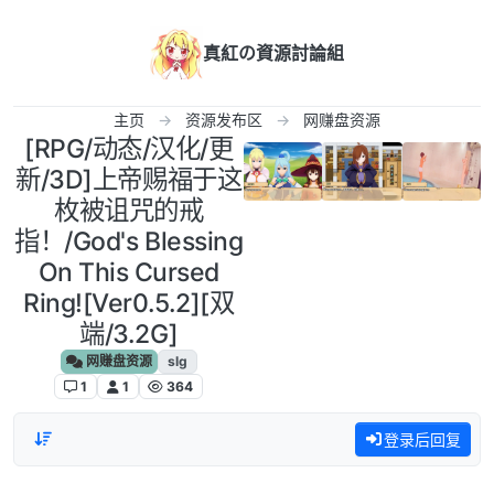
跳转至内容
真紅の資源討論組
主页
资源发布区
网赚盘资源
[RPG/动态/汉化/更
新/3D]上帝赐福于这
枚被诅咒的戒
指！/God's Blessing
On This Cursed
Ring![Ver0.5.2][双
端/3.2G]
网赚盘资源
slg
1
1
364
登录后回复