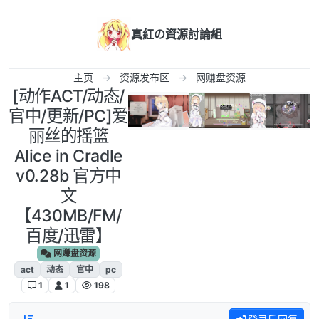
跳转至内容
真紅の資源討論組
主页
资源发布区
网赚盘资源
[动作ACT/动态/
官中/更新/PC]爱
丽丝的摇篮
Alice in Cradle
v0.28b 官方中
文
【430MB/FM/
百度/迅雷】
网赚盘资源
act
动态
官中
pc
1
1
198