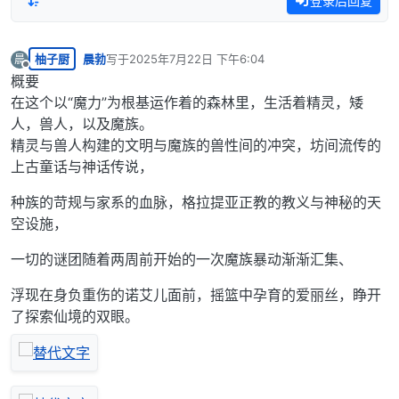
登录后回复
柚子厨
晨勃
写于
2025年7月22日 下午6:04
晨
最后由 编辑
离线
概要
在这个以“魔力”为根基运作着的森林里，生活着精灵，矮
人，兽人，以及魔族。
精灵与兽人构建的文明与魔族的兽性间的冲突，坊间流传的
上古童话与神话传说，
种族的苛规与家系的血脉，格拉提亚正教的教义与神秘的天
空设施，
一切的谜团随着两周前开始的一次魔族暴动渐渐汇集、
浮现在身负重伤的诺艾儿面前，摇篮中孕育的爱丽丝，睁开
了探索仙境的双眼。