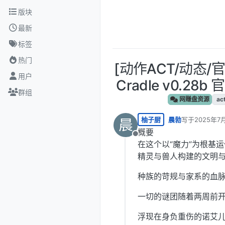
跳转至内容
版块
最新
标签
热门
[动作ACT/动态/官
用户
Cradle v0.2
群组
网赚盘资源
ac
柚子厨
晨勃
写于
2025年7
晨
最后由 编辑
概要
离线
在这个以“魔力”为根基
精灵与兽人构建的文明
种族的苛规与家系的血
一切的谜团随着两周前
浮现在身负重伤的诺艾