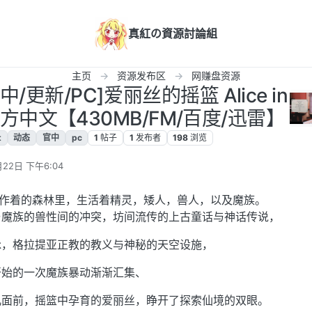
真紅の資源討論組
主页
资源发布区
网赚盘资源
中/更新/PC]爱丽丝的摇篮 Alice in
8b 官方中文【430MB/FM/百度/迅雷】
t
动态
官中
pc
1
帖子
1
发布者
198
浏览
月22日 下午6:04
运作着的森林里，生活着精灵，矮人，兽人，以及魔族。
与魔族的兽性间的冲突，坊间流传的上古童话与神话传说，
脉，格拉提亚正教的教义与神秘的天空设施，
开始的一次魔族暴动渐渐汇集、
儿面前，摇篮中孕育的爱丽丝，睁开了探索仙境的双眼。