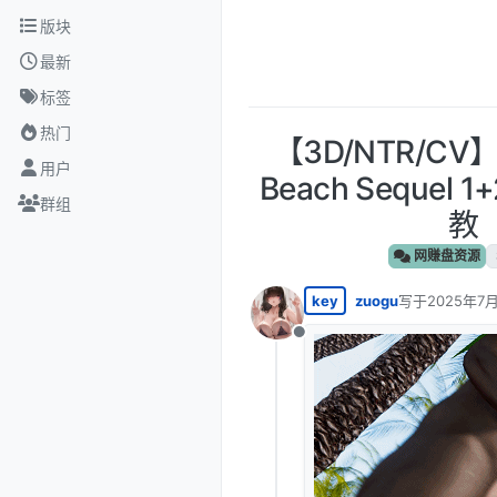
跳转至内容
版块
最新
标签
热门
【3D/NTR/CV】 
用户
Beach Seque
群组
教 
网赚盘资源
key
zuogu
写于
2025年7月
最后由 编辑
离线