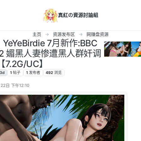
真紅の資源討論組
主页
资源发布区
网赚盘资源
YeYeBirdie 7月新作:BBC
l 1+2 媚黑人妻惨遭黑人群奸调
【7.2G/UC】
3d
1
帖子
1
发布者
492
浏览
22日 下午12:10