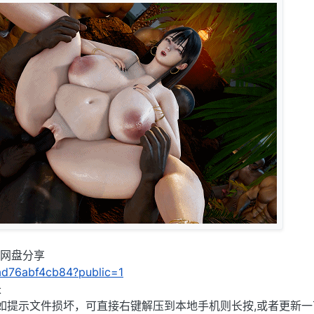
UC网盘分享
/4ad76abf4cb84?public=1
长
),如提示文件损坏，可直接右键解压到本地手机则长按,或者更新一