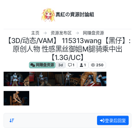
跳转至内容
真紅の資源討論組
主页
资源发布区
网赚盘资源
【3D/动态/VAM】 115313wang【黑仔】:
原创人物 性感黑丝御姐M腿骑乘中出
【1.3G/UC】
网赚盘资源
3d
1
1
250
登录后回复