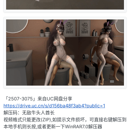
「2507-3075」来自UC网盘分享
https://drive.uc.cn/s/d156ba48f3ab4?public=1
解压码：无敌牛头人酋长
视频格式只能更改(ZIP),如提示文件损坏，可直接右键解压到
本地手机则长按,或者更新一下WinRAR7.0解压器