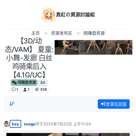
跳转至内容
真紅の資源討論組
主页
资源发布区
网赚盘资源
【3D/动
态/VAM】 夏童:‎‎
小舞-发廊 白丝
鸡骑乘后入
【4.1G/UC】
网赚盘资源
3d
1
1
318
登录后回复
key
zuogu
写于
2025年7月22日 上午11:03
最后由 编辑
离线