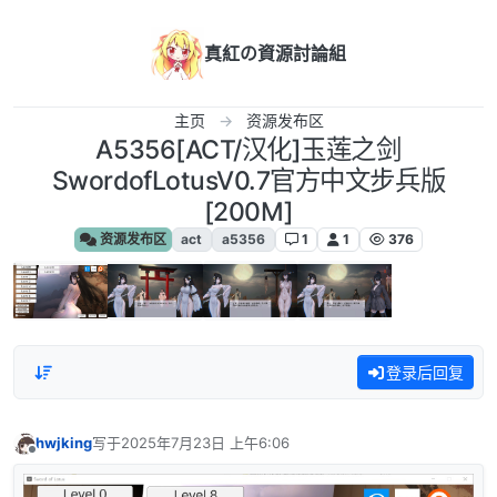
跳转至内容
真紅の資源討論組
主页
资源发布区
A5356[ACT/汉化]玉莲之剑
SwordofLotusV0.7官方中文步兵版
[200M]
资源发布区
act
a5356
1
1
376
登录后回复
hwjking
写于
2025年7月23日 上午6:06
最后由 编辑
离线