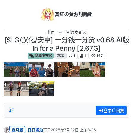
跳转至内容
真紅の資源討論組
主页
资源发布区
[SLG/汉化/安卓] 一分钱一分货 v0.68 AI版
In for a Penny [2.67G]
资源发布区
游戏
1
1
167
登录后回复
近月厨
打打酱油
写于
2025年7月22日 上午3:26
最后由 编辑