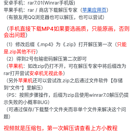
安卓手机：rar7.01(Winrar手机版)
苹果手机：rar / 商店下载解压专家（
苹果应用页
）
（有狼友用QQ浏览器也可以解压，也可以尝试）
（
手机直接下载MP4如果要选画质，只能原画，否则
会出问题
）
（1）修改后缀《.mp4》为《.zip》打开解压第一次（
只能
是.zip其他不行
）
（2）得到2号包输密码解压第二次即可
（
苹果机
：如改zip仍打不开，可在解压专家中将后缀改为
rar打开尝试
安卓机无视此条
）
（另外
苹果机
还可以尝试改.zip之后通过文件软件【存储
到"文件"】里解压）
（PS：按照步骤操作，后缀为zip且使用winrar7.0解压仍提
示失败的小概率BUG）
（可通过保存/下载整个文件夹而非单个文件来解决这个问
题）
视频就是压缩包，第一次解压请查看上方小教程