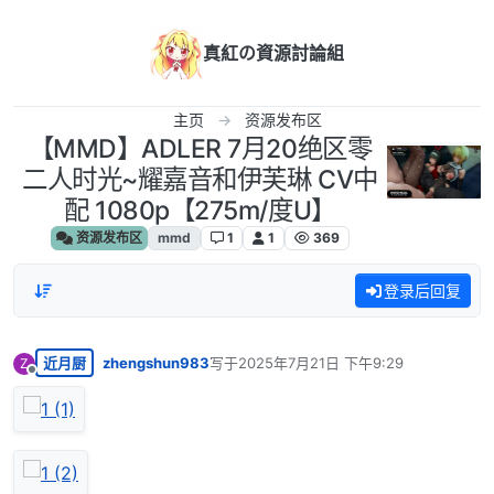
跳转至内容
真紅の資源討論組
主页
资源发布区
【MMD】ADLER 7月20绝区零
二人时光~耀嘉音和伊芙琳 CV中
配 1080p【275m/度U】
资源发布区
mmd
1
1
369
登录后回复
近月厨
zhengshun983
写于
2025年7月21日 下午9:29
Z
最后由 编辑
离线