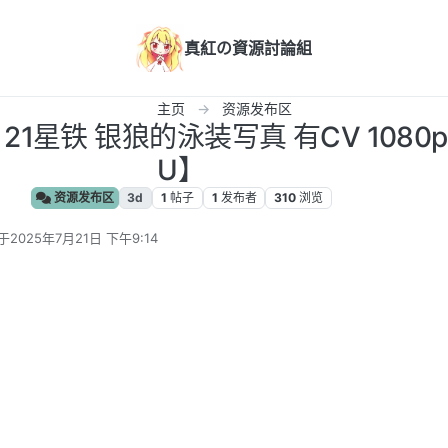
真紅の資源討論組
主页
资源发布区
月21星铁 银狼的泳装写真 有CV 1080p
U】
资源发布区
3d
1
帖子
1
发布者
310
浏览
于
2025年7月21日 下午9:14
后由 编辑