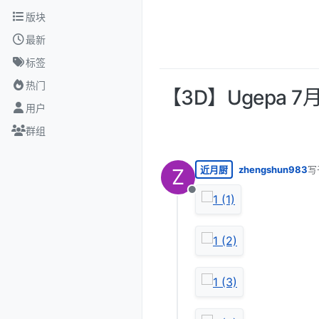
跳转至内容
版块
最新
标签
热门
【3D】Ugepa 7
用户
群组
近月厨
zhengshun983
写
Z
最
离线