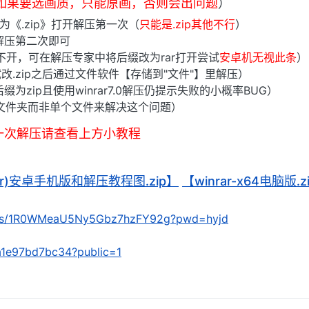
4如果要选画质，只能原画，否则会出问题
）
》为《.zip》打开解压第一次（
只能是.zip其他不行
）
解压第二次即可
打不开，可在解压专家中将后缀改为rar打开尝试
安卓机无视此条
）
改.zip之后通过文件软件【存储到"文件"】里解压）
为zip且使用winrar7.0解压仍提示失败的小概率BUG）
文件夹而非单个文件来解决这个问题）
一次解压请查看上方小教程
(rar)安卓手机版和解压教程图.zip】
【winrar-x64电脑版.z
om/s/1R0WMeaU5Ny5Gbz7hzFY92g?pwd=hyjd
/9a1e97bd7bc34?public=1