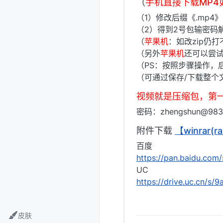
（
手机直接下载MP
（1）修改后缀《.mp4
（2）得到2号包输密码
（
苹果机
：如改zip仍
（另外
苹果机
还可以尝试
（PS：按照步骤操作，后缀
（可通过保存/下载整个
视频就是压缩包，第
密码：zhengshun@983
附件下载
【winrar
百度
https://pan.baidu.c
UC
https://drive.uc.cn/s
皮肤