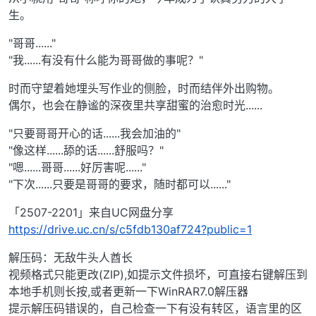
生。
"哥哥......"
"我......有没有什么能为哥哥做的事呢？"
时而守望着她埋头写作业的侧脸，时而结伴外出购物。
偶尔，也会在静谧的深夜里共享甜蜜的治愈时光......
"只要哥哥开心的话......我会加油的"
"像这样......舔的话......舒服吗？"
"嗯......哥哥......好厉害呢......"
"下次......只要是哥哥的要求，随时都可以......"
「2507-2201」来自UC网盘分享
https://drive.uc.cn/s/c5fdb130af724?public=1
解压码：无敌牛头人酋长
视频格式只能更改(ZIP),如提示文件损坏，可直接右键解压到
本地手机则长按,或者更新一下WinRAR7.0解压器
提示解压码错误的，自己检查一下有没有转区，语言里的区