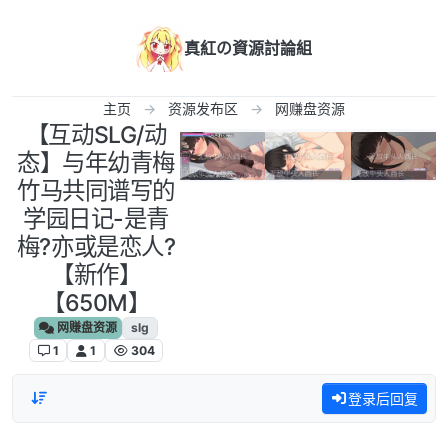
跳转至内容
真紅の資源討論組
主页
资源发布区
网赚盘资源
【互动SLG/动
态】与年幼青梅
竹马共同谱写的
学园日记-是青
梅?亦或是恋人?
【新作】
【650M】
网赚盘资源
slg
1
1
304
登录后回复