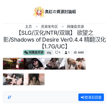
跳转至内容
真紅の資源討論組
主页
资源发布区
网赚盘资源
【SLG/汉化/NTR/双端】 欲望之
影/Shadows of Desire Ver0.4.4 精翻汉化
【1.7G/UC】
网赚盘资源
slg
1
1
440
登录后回复