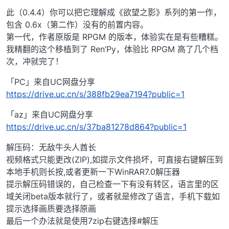
此（0.4.4）你可以把它理解成《欲望之影》系列的第一作，
包含 0.6x（第二作）没有的前置内容。
第一代，作者原版是 RPGM 的版本，体验实在是有些糟糕。
我精翻的这个移植到了 Ren’Py，体验比 RPGM 高了几个档
次，冲就完了！
「PC」来自UC网盘分享
https://drive.uc.cn/s/388fb29ea7194?public=1
「az」来自UC网盘分享
https://drive.uc.cn/s/37ba81278d864?public=1
解压码：无敌牛头人酋长
视频格式只能更改(ZIP),如提示文件损坏，可直接右键解压到
本地手机则长按,或者更新一下WinRAR7.0解压器
提示解压码错误的，自己检查一下有没有转区，语言里的区
域关闭beta版本就行了，或者就是修改了语言，手机下载如
提示选择画质要选择原画
最后一个办法就是使用7zip右键选择#解压