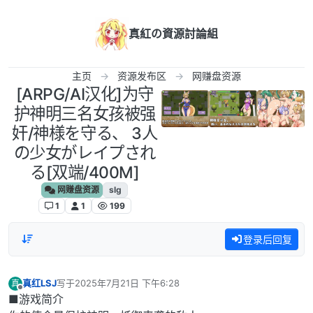
跳转至内容
真紅の資源討論組
主页
资源发布区
网赚盘资源
[ARPG/AI汉化]为守
护神明三名女孩被强
奸/神様を守る、 3人
の少女がレイプされ
る[双端/400M]
网赚盘资源
slg
1
1
199
登录后回复
真红LSJ
写于
2025年7月21日 下午6:28
真
最后由 编辑
离线
■游戏简介