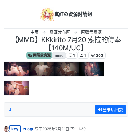
跳转至内容
真紅の資源討論組
主页
资源发布区
网赚盘资源
【MMD】KKkirito 7月20 索拉的侍奉
【140M/UC】
网赚盘资源
mmd
1
1
263
登录后回复
key
zuogu
写于
2025年7月21日 下午1:39
最后由 编辑