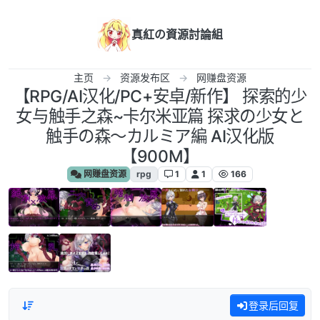
跳转至内容
真紅の資源討論組
主页
资源发布区
网赚盘资源
【RPG/AI汉化/PC+安卓/新作】 探索的少
女与触手之森~卡尔米亚篇 探求の少女と
触手の森～カルミア編 AI汉化版
【900M】
网赚盘资源
rpg
1
1
166
登录后回复