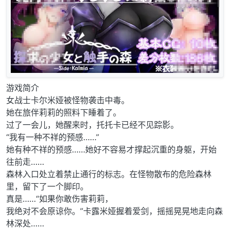
游戏简介
女战士卡尔米娅被怪物袭击中毒。
她在旅伴莉莉的照料下睡着了。
过了一会儿，她醒来时，托托卡已经不见踪影。
“我有一种不祥的预感……”
她有种不祥的预感……她好不容易才撑起沉重的身躯，开始
往前走……
森林入口处立着禁止通行的标志。在怪物散布的危险森林
里，留下了一个脚印。
真是……“如果你敢伤害莉莉，
我绝对不会原谅你。”卡露米娅握着爱剑，摇摇晃晃地走向森
林深处……