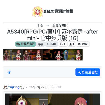
跳转至内容
真紅の資源討論組
主页
资源发布区
A5340[RPG/PC/官中] 苏尔露伊 -after
mini- 官中步兵版 [1G]
资源发布区
rpg
a5340
1
1
282
登录后回复
hwjking
写于
2025年7月22日 上午6:10
最后由 编辑
离线