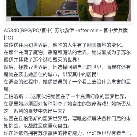
A5340[RPG/PC/官中] 苏尔露伊 -after mini- 官中步兵版
[1G]
被传送往原初世界后，瑠唯的人生有了翻天覆地的变化。
在那个充满了魔物，恶魔和魔法的世界，她觉醒成为了苏尔
露伊并拯救了那个濒临毁灭的世界！
然后，拯救异世界后，她选择回到自己的世界，而现在还有
魔物在袭击她居住的城市，绑架其中的居民！
在调查的过程中，她偶然遇到了一个看上去没什么危害的恶
魔，
丘柏洛斯……这家伙把她困在了一个充满幻象的噩梦世界，
在那里她必须面对各种剥夺了她自由的致命游戏！她能否从
这一系列的噩梦中逃出生天？
被困在丘柏洛斯的噩梦世界后，瑠唯必须解决各种门后的未
知挑战，以战胜恶魔重获自由。
现在她依然拥有苏尔露伊的神奇魔力，但幻想世界有着自己