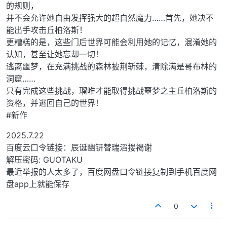
的规则，
并不会允许她自由发挥强大的超自然魔力……首先，她决不
能出手攻击丘柏洛斯！
更糟糕的是，这些门后世界可能会利用她的记忆，混淆她的
认知，甚至让她忘却一切！
逃离噩梦，在充满挑战的森林披荆斩棘，清除满是哥布林的
洞窟……
只有完成这些挑战，瑠唯才能取得挑战噩梦之主丘柏洛斯的
资格，并逃回自己的世界！
#新作
2025.7.22
百度云口令链接：辰诞幽钘替瑞滔搂褐谢
解压密码: GUOTAKU
最近举报的人太多了，百度网盘口令链接复制到手机百度网
盘app上就能保存
0