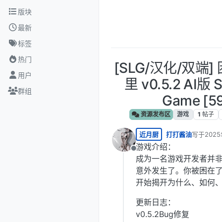
跳转至内容
版块
最新
标签
热门
[SLG/汉化/双端
用户
里 v0.5.2 AI版 S
群组
Game [5
资源发布区
游戏
1
帖子
近月厨
打打酱油
写于
202
最后由 编
游戏介绍：
离线
成为一名游戏开发者并
意外发生了。你被困在了
开始揭开为什么、如何
更新日志：
v0.5.2Bug修复