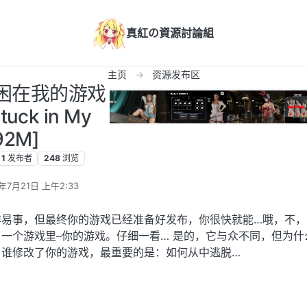
真紅の資源討論組
主页
资源发布区
] 困在我的游戏
tuck in My
92M]
1
发布者
248
浏览
5年7月21日 上午2:33
辑
非易事，但最终你的游戏已经准备好发布，你很快就能…哦，不，
一个游戏里–你的游戏。仔细一看… 是的，它与众不同，但为什
、谁修改了你的游戏，最重要的是：如何从中逃脱…