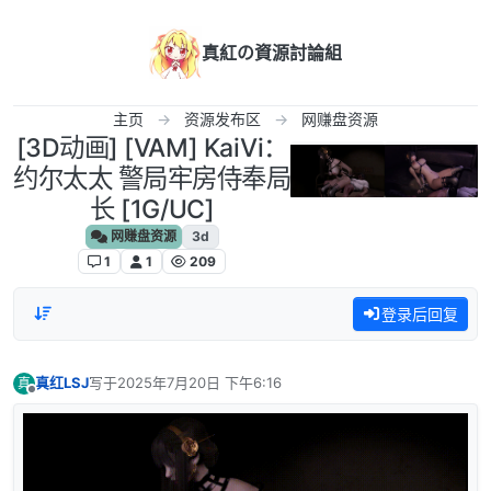
跳转至内容
真紅の資源討論組
主页
资源发布区
网赚盘资源
[3D动画] [VAM] KaiVi：
约尔太太 警局牢房侍奉局
长 [1G/UC]
网赚盘资源
3d
1
1
209
登录后回复
真红LSJ
写于
2025年7月20日 下午6:16
真
最后由 编辑
离线