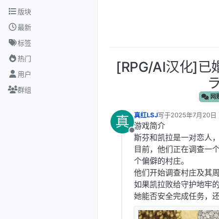
跳转至内容
版块
最新
标签
热门
[RPG/AI汉化
用户
ラ
群组
网
真红LSJ
写于
2025年7月20日 
真
最后由 编辑
游戏简介
离线
斯芬和凯拉是一对恋人
目前，他们正在调查一
个偏僻的村庄。
他们开始调查村庄及其
如果凯拉败给守护地牢
她能否安全完成任务，