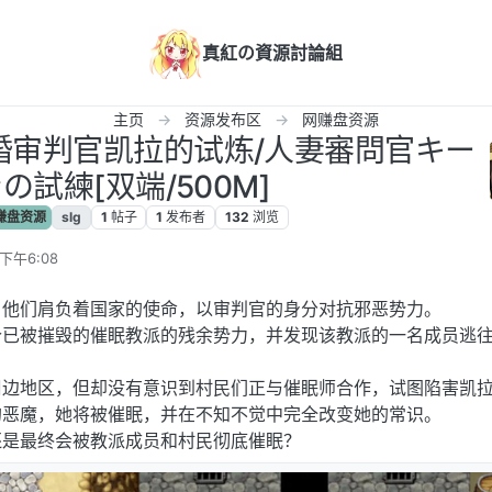
真紅の資源討論組
主页
资源发布区
网赚盘资源
]已婚审判官凯拉的试炼/人妻審問官キー
の試練[双端/500M]
赚盘资源
slg
1
帖子
1
发布者
132
浏览
下午6:08
，他们肩负着国家的使命，以审判官的身分对抗邪恶势力。
个已被摧毁的催眠教派的残余势力，并发现该教派的一名成员逃
周边地区，但却没有意识到村民们正与催眠师合作，试图陷害凯
的恶魔，她将被催眠，并在不知不觉中完全改变她的常识。
还是最终会被教派成员和村民彻底催眠？