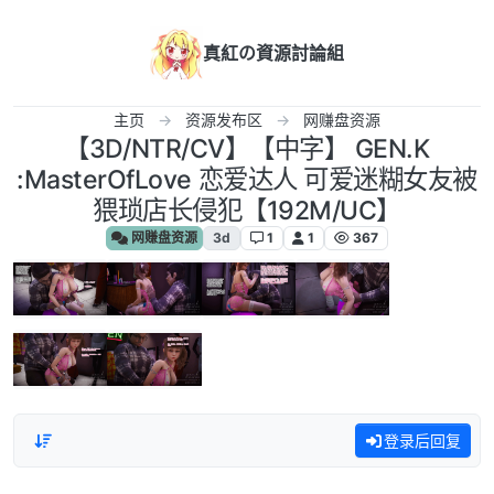
跳转至内容
真紅の資源討論組
主页
资源发布区
网赚盘资源
【3D/NTR/CV】【中字】 GEN.K
:MasterOfLove 恋爱达人 可爱迷糊女友被
猥琐店长侵犯【192M/UC】
网赚盘资源
3d
1
1
367
登录后回复